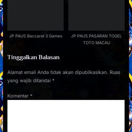
JP PAUS Baccarat 3 Games
JP PAUS PASARAN TOGEL
TOTO MACAU
Tinggalkan Balasan
Alamat email Anda tidak akan dipublikasikan.
Ruas
yang wajib ditandai
*
Komentar
*