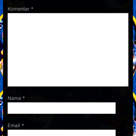
Komentar
*
Nama
*
Email
*