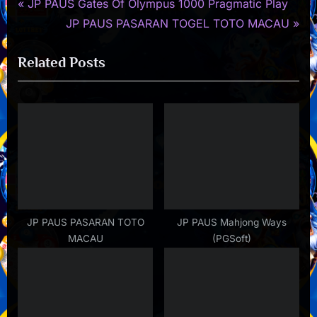
P
Navigasi
JP PAUS Gates Of Olympus 1000 Pragmatic Play
r
N
JP PAUS PASARAN TOGEL TOTO MACAU
pos
e
e
Related Posts
v
x
i
t
o
P
u
o
s
s
P
t
o
:
s
t
JP PAUS PASARAN TOTO
JP PAUS Mahjong Ways
MACAU
(PGSoft)
: