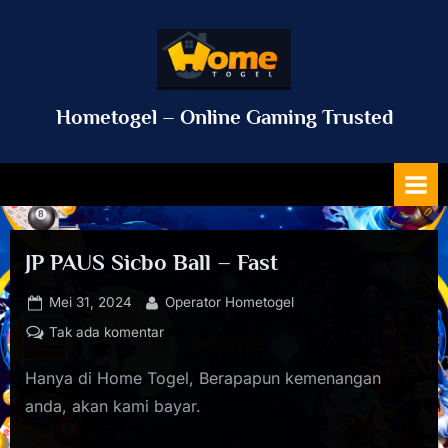
Skip
to
content
Hometogel – Online Gaming Trusted
JP PAUS Sicbo Ball – Fast
Posted
By
Mei 31, 2024
Operator Hometogel
on
pada
Tak ada komentar
JP
Hanya di Home Togel, Berapapun kemenangan
PAUS
Sicbo
anda, akan kami bayar.
Ball
–