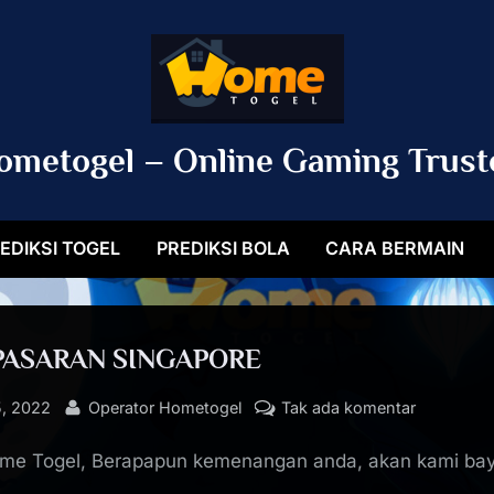
ometogel – Online Gaming Trust
EDIKSI TOGEL
PREDIKSI BOLA
CARA BERMAIN
 PASARAN SINGAPORE
By
pada
5, 2022
Operator Hometogel
Tak ada komentar
JP
me Togel, Berapapun kemenangan anda, akan kami bay
PAUS
PASARAN