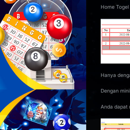
Home Togel 
Hanya denga
Dengan minim
Anda dapat 