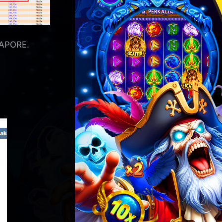
GAPORE.