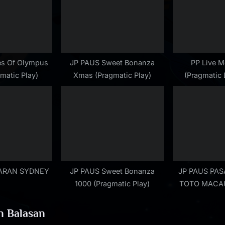
t
:
es Of Olympus
JP PAUS Sweet Bonanza
PP Live 
matic Play)
Xmas (Pragmatic Play)
(Pragmatic 
SARAN SYDNEY
JP PAUS Sweet Bonanza
JP PAUS PA
1000 (Pragmatic Play)
TOTO MACA
n Balasan