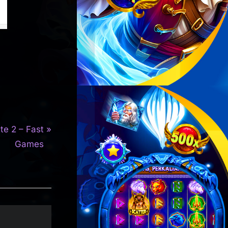
e 2 – Fast
Games