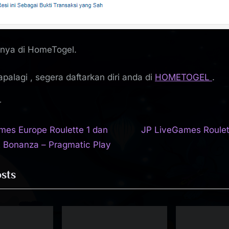
nya di HomeTogel.
palagi , segera daftarkan diri anda di
HOMETOGEL
.
r
N
i
mes Europe Roulette 1 dan
JP LiveGames Roulett
e
t Bonanza – Pragmatic Play
x
osts
t
P
o
s