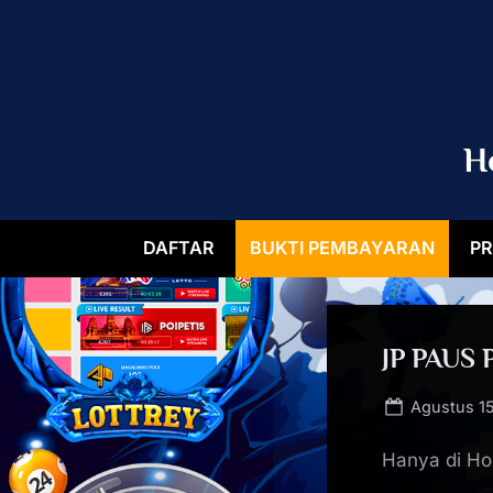
Skip
to
content
H
DAFTAR
BUKTI PEMBAYARAN
PR
JP PAUS
Posted
Agustus 1
on
Hanya di Ho