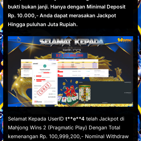
Wins
bukti bukan janji. Hanya dengan Minimal Deposit
2
Rp. 10.000,- Anda dapat merasakan Jackpot
(Pragmatic
Hingga puluhan Juta Rupiah.
Play)
Selamat Kepada UserID
t**e**4
telah Jackpot di
Mahjong Wins 2 (Pragmatic Play) Dengan Total
kemenangan Rp. 100,999,200,- Nominal Withdraw