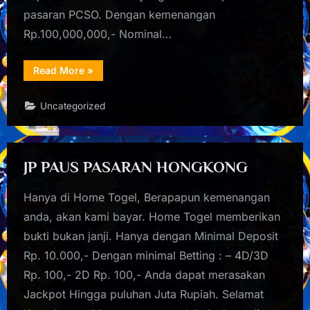
pasaran PCSO. Dengan kemenangan
Rp.100,000,000,- Nominal…
“JP
Read More
»
PAUS
PASARAN
PCSO”
Uncategorized
JP PAUS PASARAN HONGKONG
Hanya di Home Togel, Berapapun kemenangan
anda, akan kami bayar. Home Togel memberikan
bukti bukan janji. Hanya dengan Minimal Deposit
Rp. 10.000,- Dengan minimal Betting : – 4D/3D
Rp. 100,- 2D Rp. 100,- Anda dapat merasakan
Jackpot Hingga puluhan Juta Rupiah. Selamat